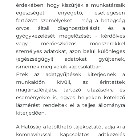
érdekében, hogy kiszűrjék a munkatársaik
egészségét fenyegető, esetlegesen
fertőzött személyeket - még a betegség
orvos általi diagnosztizálását és a
gyógykezelését megelőzését - kérdőíves
vagy mérőeszközös módszerekkel
személyes adatokat, azon belül különleges
(egészségügyi) adatokat gyűjtenek,
ismernek meg velük kapcsolatban.
Ezek az adatgyűjtések kiterjednek a
munkaidőn kívüli, az érintettek
magánszférájába tartozó utazásokra és
eseményekre is, egyes helyeken kötelező
lázmérést rendeltek el a teljes állományra
kiterjedően.
A Hatóság a letölthető tájékoztatót adja ki a
koronavírussal kapcsolatos adtkezelés