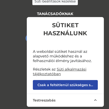
Süti beállítások kezelése
TANÁCSADÓKNAK
SÜTIKET
BELÉPÉS »
HASZNÁLUNK
IP Monitoring - GDPReg
Kövessen minket Facebookon is!
A weboldal sütiket használ az
alapvető működéshez és a
felhasználói élmény javításához.
Részletek az
Süti alkalmazási
tájékoztatóban
Csak a feltétlenül szükséges sütik
Testreszabás