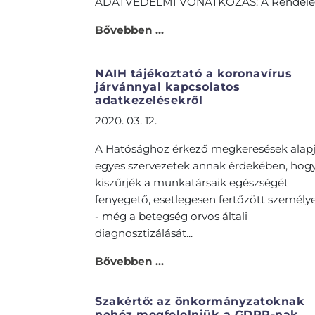
ADATVÉDELMI VONATKOZÁS: A Rendelet 
Bővebben ...
NAIH tájékoztató a koronavírus
járvánnyal kapcsolatos
adatkezelésekről
2020. 03. 12.
A Hatósághoz érkező megkeresések alap
egyes szervezetek annak érdekében, hog
kiszűrjék a munkatársaik egészségét
fenyegető, esetlegesen fertőzött személy
- még a betegség orvos általi
diagnosztizálását...
Bővebben ...
Szakértő: az önkormányzatoknak
nehéz megfelelniük a GDPR-nak