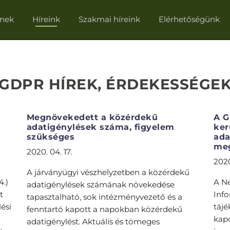
knek
Híreink
Szakmai híreink
Elérhetőségünk
GDPR HÍREK, ÉRDEKESSÉGE
Megnövekedett a közérdekű
A G
adatigénylések száma, figyelem
ker
szükséges
ada
meg
2020. 04. 17.
2020
A járványügyi vészhelyzetben a közérdekű
4.)
A N
adatigénylések számának növekedése
t
Inf
tapasztalható, sok intézményvezető és a
ési
tájé
fenntartó kapott a napokban közérdekű
kap
adatigénylést. Aktuális és tömeges