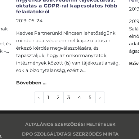
oktatás a GDPR-ral kapcsolatos főbb
2019
feladatokról
2019. 05. 24.
2019
knak
Salá
Kedves Partnerünk! Nincsen lehetőségünk
elnö
minden adatvédelemmel kapcsolatosan
l, és
adat
érkező kérdés megválaszolására, és
–...
ágaz
tapasztaljuk, hogy az önkormányzatok,
intézmények között (is) van tájékozatlanság,
Bőv
sok a bizonytalanság, ezért a...
Bővebben ...
‹
1
2
3
4
5
›
ÁLTALÁNOS SZERZŐDÉSI FELTÉTELEK
DPO SZOLGÁLTATÁSI SZERZŐDÉS MINTA
s,