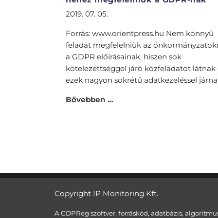
2019. 07. 05.
Forrás: www.orientpress.hu Nem könnyű
feladat megfelelniük az önkormányzato
a GDPR előírásainak, hiszen sok
kötelezettséggel járó közfeladatot látnak e
ezek nagyon sokrétű adatkezeléssel járnak 
Bővebben ...
Copyright IP Monitoring Kft.
A GDPReg szoftver, forráskód, adatbázis, algoritmu