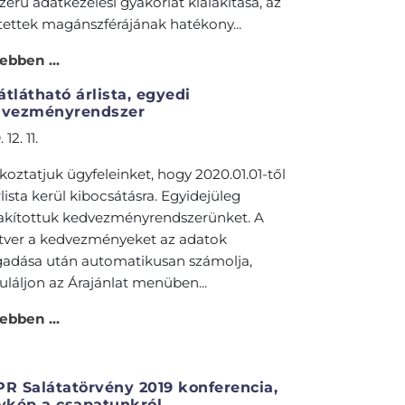
zerű adatkezelési gyakorlat kialakítása, az
tettek magánszférájának hatékony...
ebben ...
 átlátható árlista, egyedi
dvezményrendszer
 12. 11.
koztatjuk ügyfeleinket, hogy 2020.01.01-től
rlista kerül kibocsátásra. Egyidejüleg
lakítottuk kedvezményrendszerünket. A
ftver a kedvezményeket az adatok
adása után automatikusan számolja,
uláljon az Árajánlat menüben...
ebben ...
R Salátatörvény 2019 konferencia,
ykép a csapatunkról