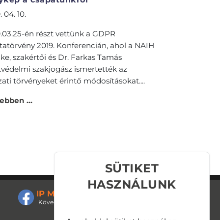
. 04. 10.
.03.25-én részt vettünk a GDPR
tatörvény 2019. Konferencián, ahol a NAIH
ke, szakértői és Dr. Farkas Tamás
védelmi szakjogász ismertették az
ati törvényeket érintő módosításokat....
ebben ...
SÜTIKET
HASZNÁLUNK
IP Monitoring - GDPReg
Kövessen minket Facebookon is!