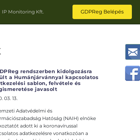
IP Monitoring Kft.
GDPReg Belépés
K
DPReg rendszerben kidolgozásra
ült a Humánjárvánnyal kapcsolatos
tkezelési sablon, felvétele és
ismeretése javasolt
. 03. 13.
emzeti Adatvédelmi és
ormációszabadság Hatóság (NAIH) elnöke
koztatót adott ki a koronavírussal
csolatos adatkezelésre vonatkozóan a