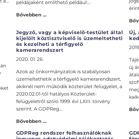
a...
jogs
példájaként említhető például:...
érin
Bővebben ...
Bőv
Jegyző, vagy a képviselő-testület által
Új,
kijelölt köztisztviselő is üzemeltetheti
ke
és kezelheti a térfigyelő
2019.
kamerarendszert
2020. 01. 26.
Tájé
ján
új á
Azok az önkormányzatok is szabályosan
y
áta
üzemeltethetik a térfigyelő kamerarendszert,
szo
akiknél nem működik közterület-felügyelet, a
eket
meg
2020.02.01-től hatályos Közterület-
kalk
felügyeletről szóló 1999. évi LXIII. törvény
szerint. A GDPReg...
Bőv
Bővebben ...
GDPReg rendszer felhasználóknak
GDP
ingyenes adatvédelmi tájékoztatás,
fén